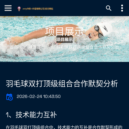
项目展示
首页
项目展示
羽毛球双打顶级组合合作默契分析
羽毛球双打顶级组合合作默契分析
2026-02-24 10:43:50
1、技术能力互补
在羽毛球双打顶级组合中，技术能力的互补是合作默契形成的