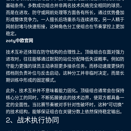
基础条件。多数成功组合并非两名技术风格完全相同的球员，
而是在进攻、防守或网前处理等方面各有所长，通过优势叠加
形成整体竞争力。一人擅长后场重杀与连续进攻，另一人精于
网前封堵与快速衔接，这种角色分工使组合在节奏掌控上更加
稳定。
zoty中欧官网
技术互补还体现在防守结构的合理性上。顶级组合在面对强力
进攻时，往往能够通过默契的站位分配降低失误概率。例如防
守能力更强的球员主动承担更多接杀任务，而移动速度更快的
搭档则负责补位与反击启动，这种分工并非临时决定，而是长
期训练中形成的固定模式。
此外，技术互补并不意味着能力固化。顶级组合通常会在保持
核心分工的同时，不断拓展彼此的技术边界，使双方都具备一
定的全面性。当比赛节奏被对手针对性破坏时，这种“可切换”
的技术结构，能够保证组合在关键分数上依然保持稳定输出。
2、战术执行协同