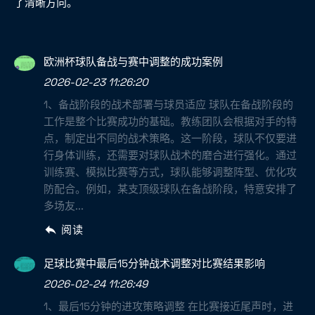
了清晰方向。
欧洲杯球队备战与赛中调整的成功案例
2026-02-23 11:26:20
1、备战阶段的战术部署与球员适应 球队在备战阶段的
工作是整个比赛成功的基础。教练团队会根据对手的特
点，制定出不同的战术策略。这一阶段，球队不仅要进
行身体训练，还需要对球队战术的磨合进行强化。通过
训练赛、模拟比赛等方式，球队能够调整阵型、优化攻
防配合。例如，某支顶级球队在备战阶段，特意安排了
多场友...
阅读
足球比赛中最后15分钟战术调整对比赛结果影响
2026-02-24 11:26:49
1、最后15分钟的进攻策略调整 在比赛接近尾声时，进