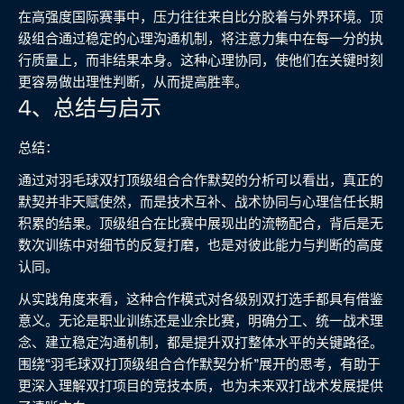
在高强度国际赛事中，压力往往来自比分胶着与外界环境。顶
级组合通过稳定的心理沟通机制，将注意力集中在每一分的执
行质量上，而非结果本身。这种心理协同，使他们在关键时刻
更容易做出理性判断，从而提高胜率。
4、总结与启示
总结：
通过对羽毛球双打顶级组合合作默契的分析可以看出，真正的
默契并非天赋使然，而是技术互补、战术协同与心理信任长期
积累的结果。顶级组合在比赛中展现出的流畅配合，背后是无
数次训练中对细节的反复打磨，也是对彼此能力与判断的高度
认同。
从实践角度来看，这种合作模式对各级别双打选手都具有借鉴
意义。无论是职业训练还是业余比赛，明确分工、统一战术理
念、建立稳定沟通机制，都是提升双打整体水平的关键路径。
围绕“羽毛球双打顶级组合合作默契分析”展开的思考，有助于
更深入理解双打项目的竞技本质，也为未来双打战术发展提供