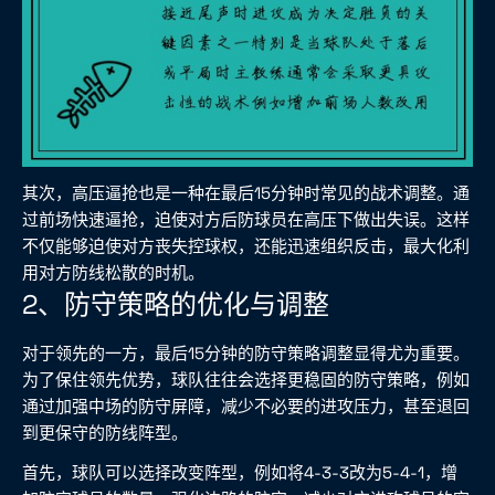
其次，高压逼抢也是一种在最后15分钟时常见的战术调整。通
过前场快速逼抢，迫使对方后防球员在高压下做出失误。这样
不仅能够迫使对方丧失控球权，还能迅速组织反击，最大化利
用对方防线松散的时机。
2、防守策略的优化与调整
对于领先的一方，最后15分钟的防守策略调整显得尤为重要。
为了保住领先优势，球队往往会选择更稳固的防守策略，例如
通过加强中场的防守屏障，减少不必要的进攻压力，甚至退回
到更保守的防线阵型。
首先，球队可以选择改变阵型，例如将4-3-3改为5-4-1，增