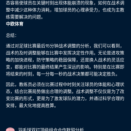
态容易使球员在关键时刻出现体能崩溃的现象，如何在战术调
整中减少这种体力消耗，增加球员的心理承受力，也成为主教
练需要解决的问题。
中欧体育
总结：
通过对足球比赛最后15分钟战术调整的分析，我们可以看到，
战术的及时调整能够在比赛中发挥决定性作用。无论是进攻策
略的加快进程，防守策略的稳固保障，还是换人战术的灵活应
变，都能对比赛的最终结果产生深远的影响。特别是在比赛即
将结束的时刻，每一分每一秒的战术决策都可能决定胜负。
因此，教练员必须在比赛过程中时刻关注球员的体能和心理状
态，结合比赛局势做出合理的调整。战术调整不仅仅是为了改
变比赛的形式，更是为了激发球队的潜力，并通过科学合理的
安排，最大化地提高胜算。
羽毛球双打顶级组合合作默契分析