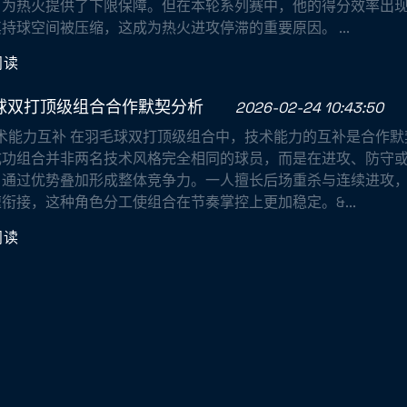
，为热火提供了下限保障。但在本轮系列赛中，他的得分效率出
持球空间被压缩，这成为热火进攻停滞的重要原因。 ...
阅读
球双打顶级组合合作默契分析
2026-02-24 10:43:50
技术能力互补 在羽毛球双打顶级组合中，技术能力的互补是合作
成功组合并非两名技术风格完全相同的球员，而是在进攻、防守
，通过优势叠加形成整体竞争力。一人擅长后场重杀与连续进攻
衔接，这种角色分工使组合在节奏掌控上更加稳定。&...
阅读