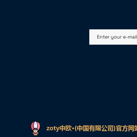
Enter your e-mai