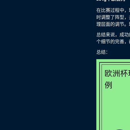
在比赛过程中，
时调整了阵型，
理层面的调节。
总结来说，成功
个细节的完善，
总结：