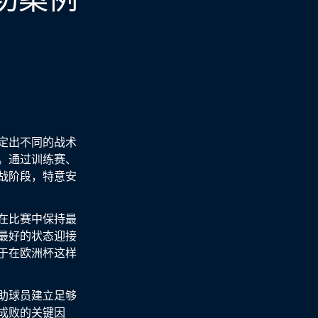
定出不同的战术
。通过训练赛、
战阶段，特意安
在比赛中保持最
最好的状态迎接
于在欧洲杯这样
助球员建立足够
成败的关键因