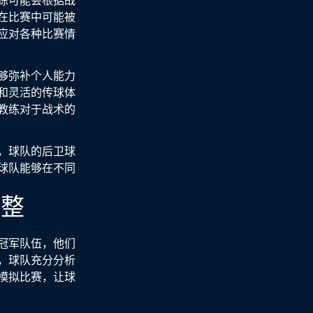
练可能会根据战
在比赛中可能被
应对各种比赛情
够弥补个人能力
和灵活的传球体
教练对于战术的
，球队的后卫球
球队能够在不同
调整
冠军队伍，他们
，球队充分分析
模拟比赛，让球