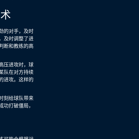
战术
劲的对手，及时
，及时调整了进
判断和教练的高
高压进攻时，球
某队在对方持续
的进攻。这样的
时刻给球队带来
成功打破僵局，