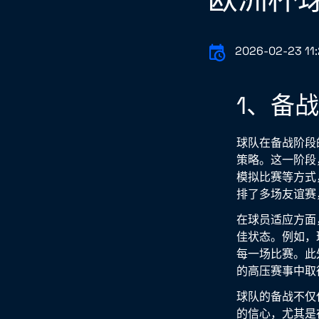
2026-02-23 11:
1、备
球队在备战阶段
策略。这一阶段
模拟比赛等方式
排了多场友谊赛
在球员适应方面
佳状态。例如，
每一场比赛。此
的高压赛事中取
球队的备战不仅
的信心，尤其是