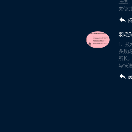
压迫
夹使其
羽毛
1、
多数
所长
与快速