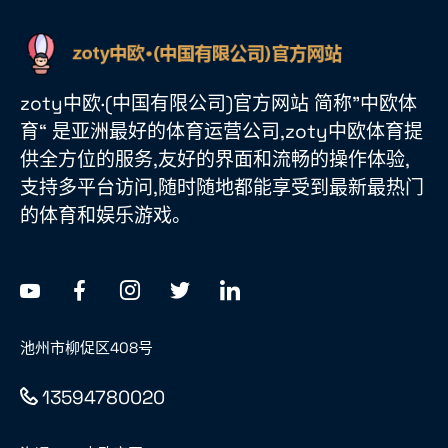
zoty中欧·(中国有限公司)官方网站 简称”中欧体
育“ 是亚洲最好的体育运营公司,zoty中欧体育提
供全方位的服务,友好的界面和流畅的操作体验,
支持多平台访问,随时随地都能享受到最新最热门
的体育和娱乐游戏。
池州市柳促区408号
13594780020