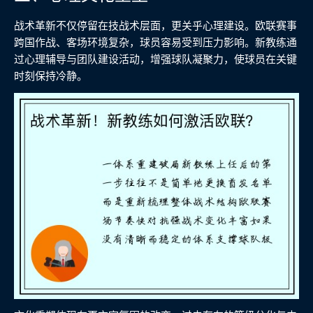
战术革新不仅停留在技战术层面，更关乎心理建设。欧联赛事
跨国作战、客场环境复杂，球员容易受到压力影响。新教练通
过心理辅导与团队建设活动，增强球队凝聚力，使球员在关键
时刻保持冷静。