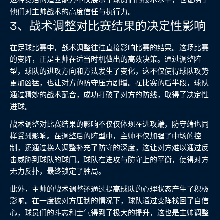
他们对主帅战术的高度信任与执行力。
3、战术调整对比赛结果的决定性影响
在足球比赛中，战术调整往往直接影响比赛的结果。这场比赛
的变阵，正是主帅在适当时机做出的高效决策。通过调整阵
型，球队的进攻方向和方法发生了变化，这不仅使得球队攻势
更加凶猛，也让对方的防守压力剧增。在比赛的后半段，球队
通过精妙的战术配合，成功打破了对方的防线，取得了决定性
进球。
战术调整对比赛结果的影响不仅仅体现在进攻端，防守端也同
样受到影响。在调整后的阵型中，主帅不仅加强了中场的控
制，还通过换人调整补充了防守的深度，这让对方难以通过反
击威胁到球队的球门。球队在进攻与防守上的平衡，使得对方
无力反扑，最终锁定了胜局。
此外，主帅的战术调整还通过提高球队的心理状态产生了积极
影响。在一度被对方压制的情况下，球队通过变阵找回了自信
心，球员们的斗志和士气得到了极大的提升，这也是主帅调整