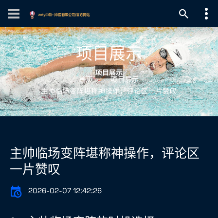
项目展示
首页
项目展示
主帅临场变阵堪称神操作，评论区一片赞叹
主帅临场变阵堪称神操作，评论区
一片赞叹
2026-02-07 12:42:26