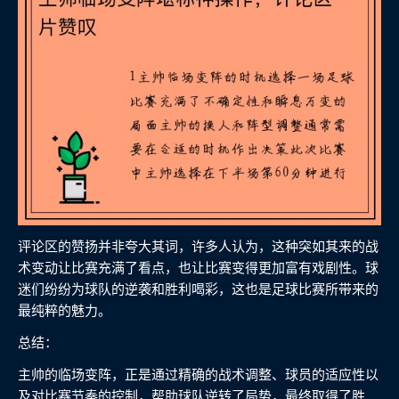
评论区的赞扬并非夸大其词，许多人认为，这种突如其来的战
术变动让比赛充满了看点，也让比赛变得更加富有戏剧性。球
迷们纷纷为球队的逆袭和胜利喝彩，这也是足球比赛所带来的
最纯粹的魅力。
总结：
主帅的临场变阵，正是通过精确的战术调整、球员的适应性以
及对比赛节奏的控制，帮助球队逆转了局势，最终取得了胜