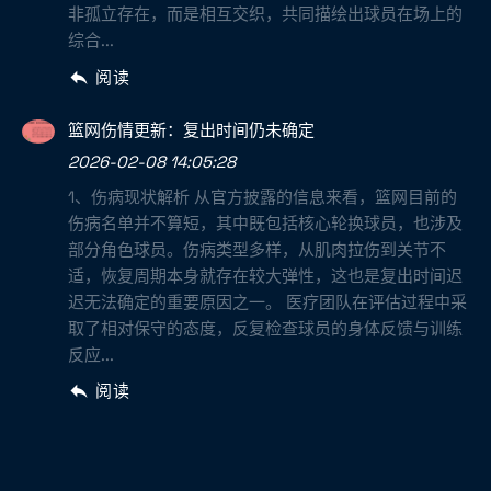
非孤立存在，而是相互交织，共同描绘出球员在场上的
综合...
阅读
篮网伤情更新：复出时间仍未确定
2026-02-08 14:05:28
1、伤病现状解析 从官方披露的信息来看，篮网目前的
伤病名单并不算短，其中既包括核心轮换球员，也涉及
部分角色球员。伤病类型多样，从肌肉拉伤到关节不
适，恢复周期本身就存在较大弹性，这也是复出时间迟
迟无法确定的重要原因之一。 医疗团队在评估过程中采
取了相对保守的态度，反复检查球员的身体反馈与训练
反应...
阅读