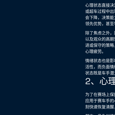
心理状态直接决
或超车过程中出
会下降，决策能
领先优势，甚至
除了焦虑之外，
以及观众的高期
进或保守的策略
心理疲劳。
情绪状态也是影
活性，而负面情
状态既是车手潜
2、心
为了在赛场上保
应用于赛车手的
刻快速恢复清醒