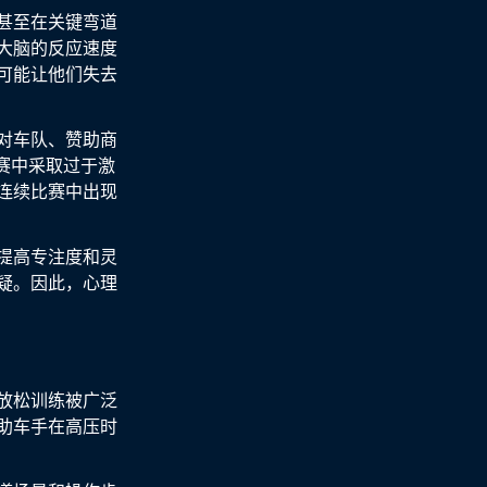
甚至在关键弯道
大脑的反应速度
可能让他们失去
对车队、赞助商
赛中采取过于激
连续比赛中出现
提高专注度和灵
疑。因此，心理
放松训练被广泛
助车手在高压时