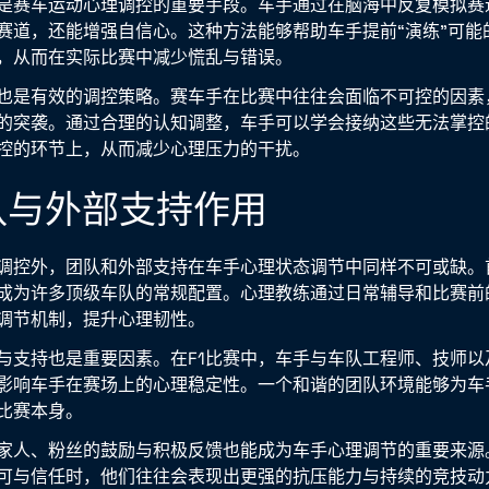
是赛车运动心理调控的重要手段。车手通过在脑海中反复模拟赛
赛道，还能增强自信心。这种方法能够帮助车手提前“演练”可能
，从而在实际比赛中减少慌乱与错误。
也是有效的调控策略。赛车手在比赛中往往会面临不可控的因素
的突袭。通过合理的认知调整，车手可以学会接纳这些无法掌控
控的环节上，从而减少心理压力的干扰。
队与外部支持作用
调控外，团队和外部支持在车手心理状态调节中同样不可或缺。
成为许多顶级车队的常规配置。心理教练通过日常辅导和比赛前
调节机制，提升心理韧性。
与支持也是重要因素。在F1比赛中，车手与车队工程师、技师以
影响车手在赛场上的心理稳定性。一个和谐的团队环境能够为车
比赛本身。
家人、粉丝的鼓励与积极反馈也能成为车手心理调节的重要来源
可与信任时，他们往往会表现出更强的抗压能力与持续的竞技动