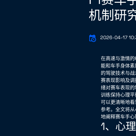
机制研
2026-04-17 10:
在高速与激情的
能和车手身体素
的驾驶技术与战
赛表现影响及调
绪对赛车表现的
训练保持心理平
可以更清晰地看
参考。全文将从
地阐释赛车手心
1、心