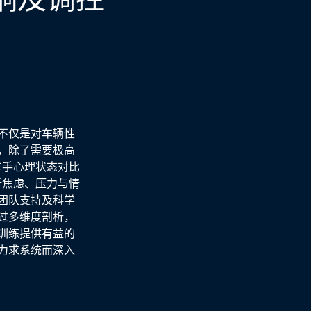
不仅是对车辆性
，除了需要极高
车手心理状态对比
析焦虑、压力与情
团队支持及科学
过多维度剖析，
训练提供有益的
力求系统而深入