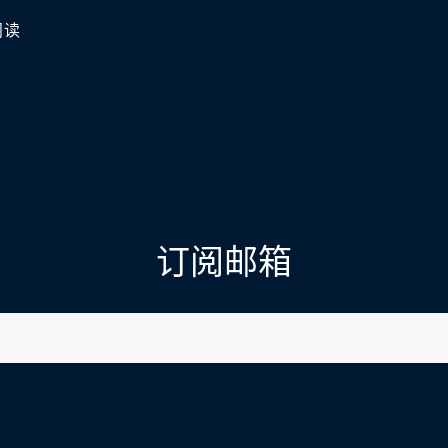
阅读
订阅邮箱
l